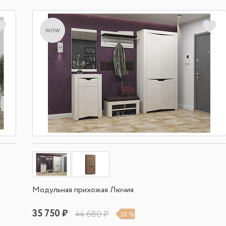
wow
Модульная прихожая Лючия
35 750 ₽
44 680 ₽
20 %