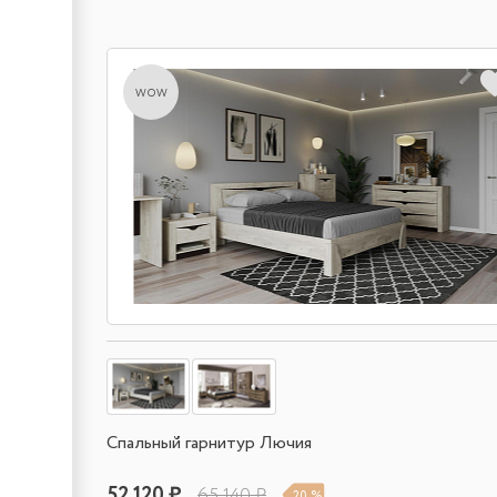
wow
Спальный гарнитур Лючия
52 120 ₽
65 140 ₽
20 %