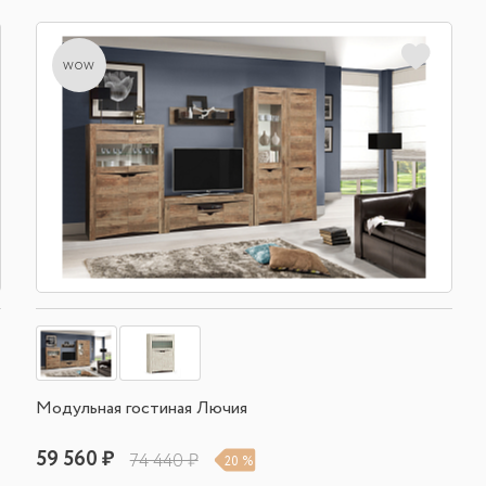
wow
Модульная гостиная Лючия
59 560 ₽
74 440 ₽
20 %