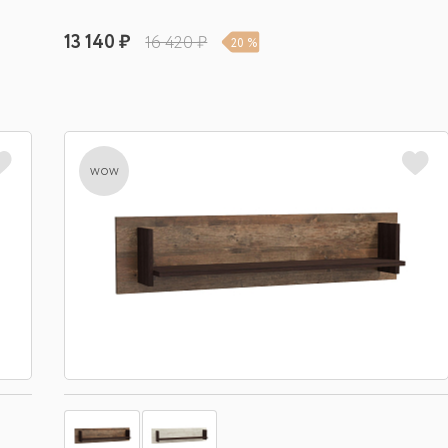
13 140 ₽
16 420 ₽
20 %
wow