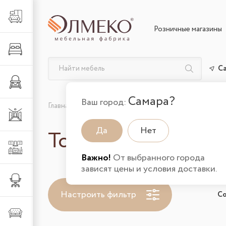
Гостиная
Розничные магазины
Спальня
С
Детская
Самара?
Ваш город:
Главная
Товары участвующие в акции
Прихожая
Да
Нет
Товары участвующ
Кухня
Важно!
От выбранного города
зависят цены и условия доставки.
Офис
Настроить фильтр
С
Мягкая