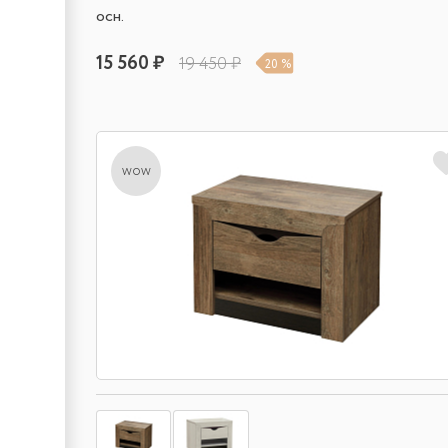
осн.
15 560 ₽
19 450 ₽
20 %
wow