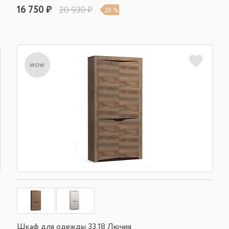
16 750 ₽
20 930 ₽
20 %
wow
Шкаф для одежды 33.18 Лючия