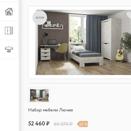
Мебель из металла
wow
Шкафы и стеллажи
Столы и стулья
Набор мебели Лючия
52 460 ₽
65 570 ₽
20 %