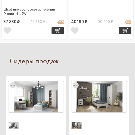
Шкаф многоцелевого назначения
Глория - 6 NEW
37 830 ₽
47 280 ₽
40 180 ₽
50 220 ₽
20 %
20 %
Лидеры продаж
new
wow