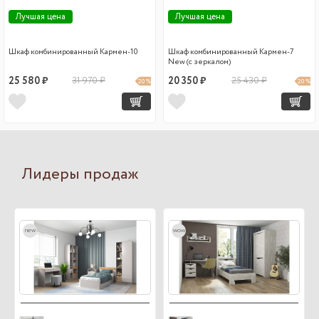
Лучшая цена
Лучшая цена
Шкаф комбинированный Кармен-10
Шкаф комбинированный Кармен-7
New (с зеркалом)
25 580 ₽
31 970 ₽
20 350 ₽
25 430 ₽
20 %
20 %
Лидеры продаж
new
wow