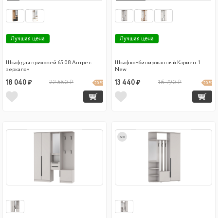
Лучшая цена
Лучшая цена
Шкаф для прихожей 65.08 Антре с
Шкаф комбинированный Кармен-1
зеркалом
New
18 040 ₽
22 550 ₽
13 440 ₽
16 790 ₽
20 %
20 %
хит