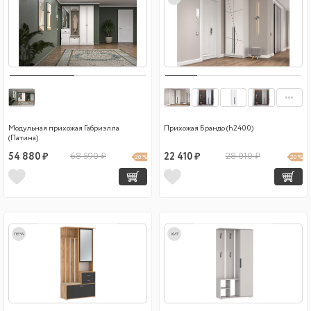
Модульная прихожая Габриэлла
Прихожая Брандо (h2400)
(Патина)
54 880 ₽
68 590 ₽
22 410 ₽
28 010 ₽
20 %
20 %
new
хит