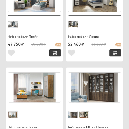
Набор мебели Прайм
Набор мебели Лючия
47 750 ₽
59 680 ₽
52 460 ₽
65 570 ₽
20 %
20 %
Набор мебели Гамма
Библиотека МС - 2 Оливия