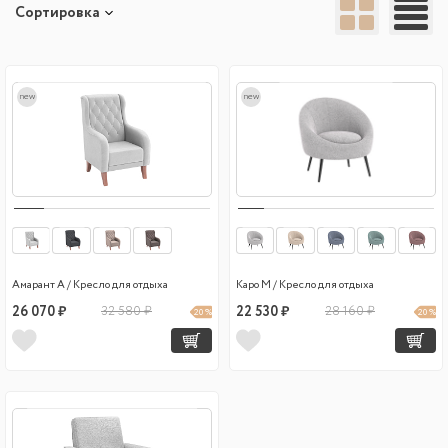
Сортировка
new
new
Амарант А / Кресло для отдыха
Каро М / Кресло для отдыха
26 070 ₽
32 580 ₽
22 530 ₽
28 160 ₽
20 %
20 %