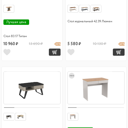
Стол журнальный 42.39 Люмен
Лучшая цена
Стол 83.17 Титан
10 960 ₽
13 690 ₽
5 580 ₽
10 130 ₽
20 %
45 %
new