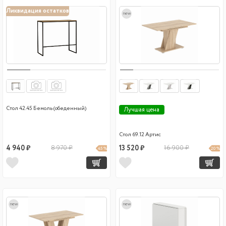
Ликвидация остатков
new
Стол 42.45 Бемоль (обеденный)
Лучшая цена
Стол 69.12 Артис
4 940 ₽
8 970 ₽
13 520 ₽
16 900 ₽
45 %
20 %
new
new