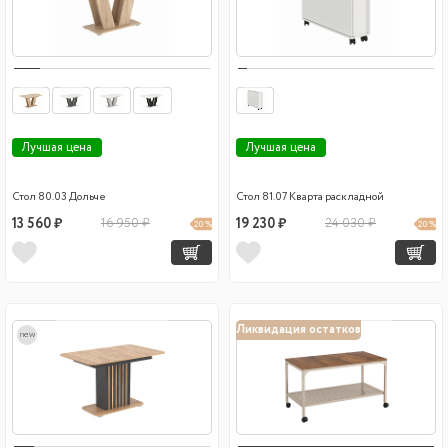
Лучшая цена
Лучшая цена
Стол 80.03 Дольче
Стол 81.07 Кварта раскладной
13 560 ₽
16 950 ₽
19 230 ₽
24 030 ₽
20 %
20 %
Ликвидация остатков
new