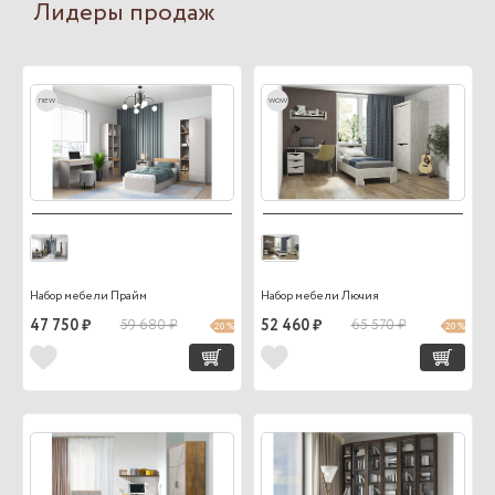
Лидеры продаж
new
wow
Набор мебели Прайм
Набор мебели Лючия
47 750 ₽
59 680 ₽
52 460 ₽
65 570 ₽
20 %
20 %