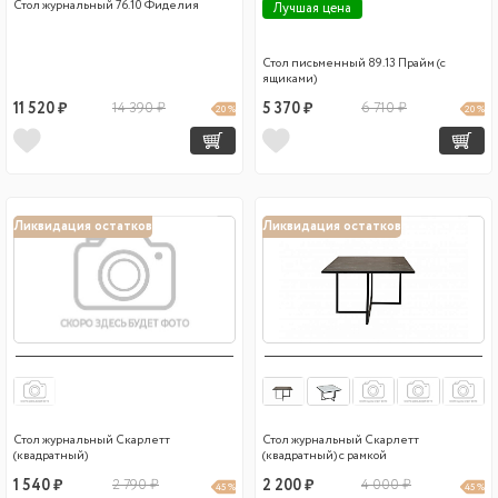
Стол журнальный 76.10 Фиделия
Лучшая цена
Стол письменный 89.13 Прайм (с
ящиками)
11 520 ₽
14 390 ₽
5 370 ₽
6 710 ₽
20 %
20 %
Ликвидация остатков
Ликвидация остатков
Стол журнальный Скарлетт
Стол журнальный Скарлетт
(квадратный)
(квадратный) с рамкой
1 540 ₽
2 790 ₽
2 200 ₽
4 000 ₽
45 %
45 %