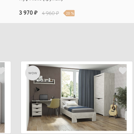
3 970 ₽
4 960 ₽
20 %
wow