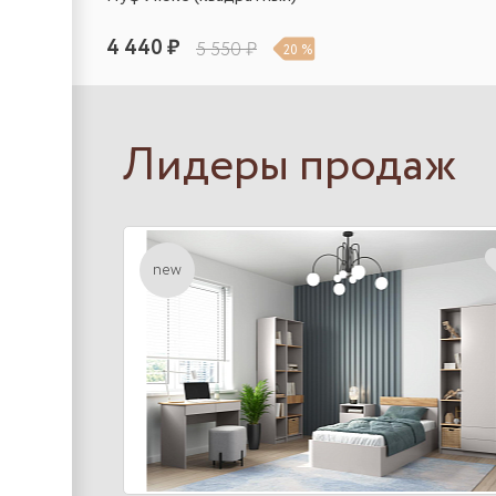
4 440 ₽
5 550 ₽
20 %
Лидеры продаж
new