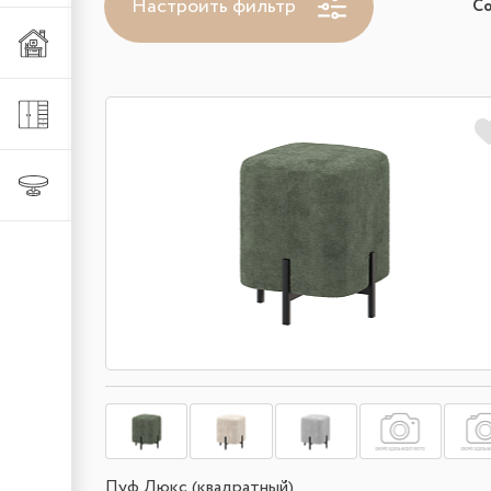
Настроить фильтр
С
Мебель из металла
Шкафы и стеллажи
Столы и стулья
Пуф Люкс (квадратный)