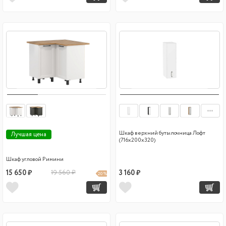
Шкаф верхний бутылочница Лофт
Лучшая цена
(716х200х320)
Шкаф угловой Римини
15 650 ₽
19 560 ₽
3 160 ₽
20 %