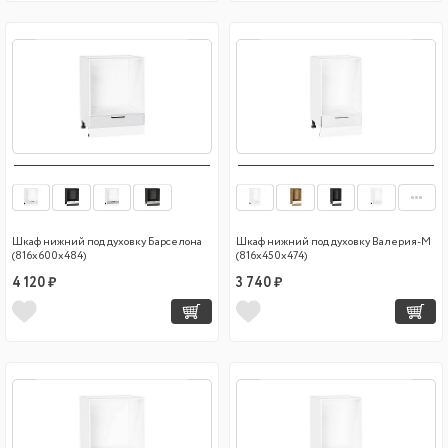
Шкаф нижний под духовку Барселона
Шкаф нижний под духовку Валерия-М
(816х600х484)
(816х450х474)
4 120 ₽
3 740 ₽