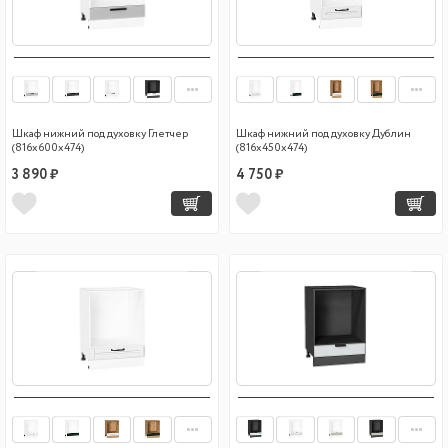
Шкаф нижний под духовку Глетчер
Шкаф нижний под духовку Дублин
(816х600х474)
(816х450х474)
3 890 ₽
4 750 ₽