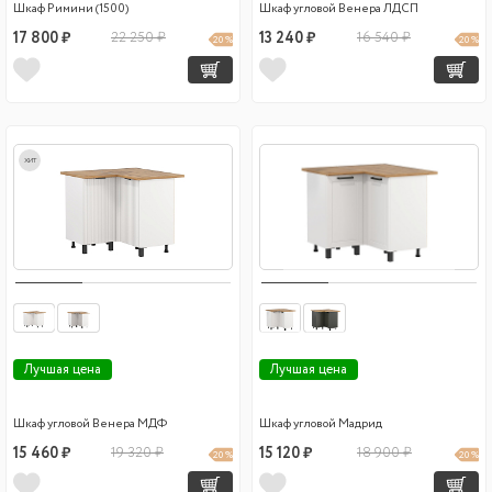
Шкаф Римини (1500)
Шкаф угловой Венера ЛДСП
17 800 ₽
22 250 ₽
13 240 ₽
16 540 ₽
20 %
20 %
хит
Лучшая цена
Лучшая цена
Шкаф угловой Венера МДФ
Шкаф угловой Мадрид
15 460 ₽
19 320 ₽
15 120 ₽
18 900 ₽
20 %
20 %